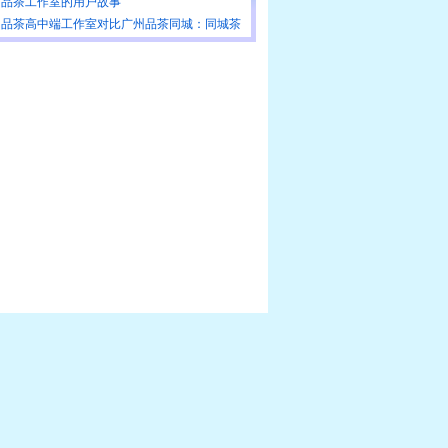
接
州品茶工作室的用户故事
州品茶高中端工作室对比广州品茶同城：同城茶
区域市场