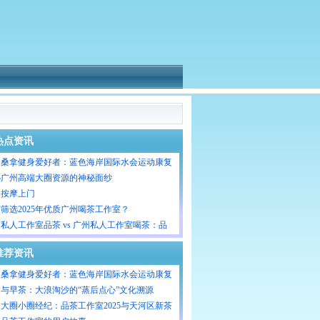
热点资讯
州桑拿健身爱好者：蓝色海岸国际水会运动康复
目
秘广州高端大圈资源的神秘面纱
州按摩上门
筛选2025年优质广州喝茶工作室？
私人工作室品茶 vs 广州私人工作室喝茶：品
与喝茶服务的特色对比
推荐资讯
州桑拿健身爱好者：蓝色海岸国际水会运动康复
目
与早茶：大浪淘沙的“蒸后点心”文化溯源
大圈小圈经纪：品茶工作室2025与天河区新茶