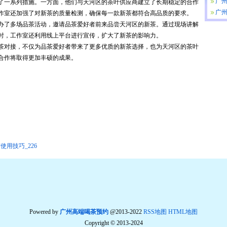
对
广
了一系列措施。一方面，他们与天河区的茶叶供应商建立了长期稳定的合作
广
作室还加强了对新茶的质量检测，确保每一款新茶都符合高品质的要求。
室
办了多场品茶活动，邀请品茶爱好者前来品尝天河区的新茶。通过现场讲解
时，工作室还利用线上平台进行宣传，扩大了新茶的影响力。
新茶对接，不仅为品茶爱好者带来了更多优质的新茶选择，也为天河区的茶叶
合作将取得更加丰硕的成果。
使用技巧_226
Powered by
广州高端喝茶预约
@2013-2022
RSS地图
HTML地图
Copyright
© 2013-2024