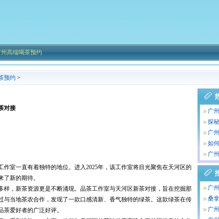
广州高端喝茶预约
茶预约
>
茶对接
广
项
探
广
如何
广州
茶
作室一直有着独特的地位。进入2025年，该工作室将目光聚焦在天河区的
来了新的期待。
广
多样，新茶资源更是不断涌现。品茶工作室与天河区新茶对接，旨在挖掘那
项
桑拿
过与当地茶农合作，发现了一款口感清新、香气独特的绿茶。这款绿茶在传
广州
品茶爱好者的广泛好评。