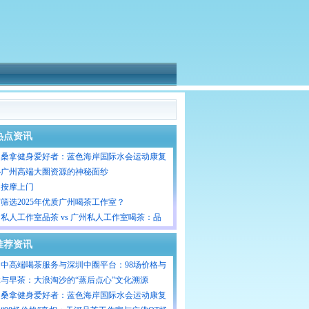
热点资讯
州桑拿健身爱好者：蓝色海岸国际水会运动康复
目
秘广州高端大圈资源的神秘面纱
州按摩上门
筛选2025年优质广州喝茶工作室？
私人工作室品茶 vs 广州私人工作室喝茶：品
与喝茶服务的特色对比
推荐资讯
中高端喝茶服务与深圳中圈平台：98场价格与
场子实测
与早茶：大浪淘沙的“蒸后点心”文化溯源
州桑拿健身爱好者：蓝色海岸国际水会运动康复