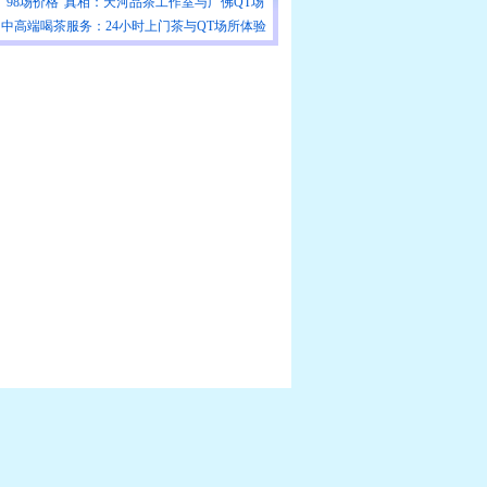
目
“98场价格”真相：天河品茶工作室与广佛QT场
实测
中高端喝茶服务：24小时上门茶与QT场所体验
告