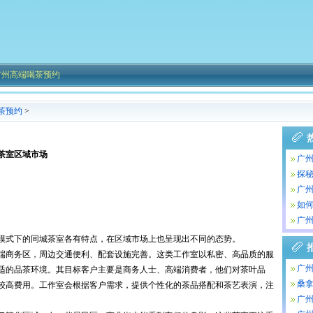
广州高端喝茶预约
茶预约
>
茶室区域市场
广
项
探
广
如何
广州
茶
模式下的同城茶室各有特点，在区域市场上也呈现出不同的态势。
端商务区，周边交通便利、配套设施完善。这类工作室以私密、高品质的服
广州
适的品茶环境。其目标客户主要是商务人士、高端消费者，他们对茶叶品
QT
桑拿
较高费用。工作室会根据客户需求，提供个性化的茶品搭配和茶艺表演，注
广