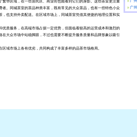
项
广州
了繁华区域，在一些居民区、商业街也能看到它们的身影。这些茶室更注重
所
广州
费者。同城茶室的茶品种类丰富，既有常见的大众茶品，也有一些特色小众
报
茶，也支持外卖配送。在区域市场上，同城茶室凭借其便捷的地理位置和实
和优质服务，在高端市场占据一定优势，但面临着较高的运营成本和激烈的
格在大众市场中站稳脚跟，不过也需要不断提升服务质量和品牌形象以吸引
在区域市场上各有优劣，共同构成了丰富多样的品茶市场格局。